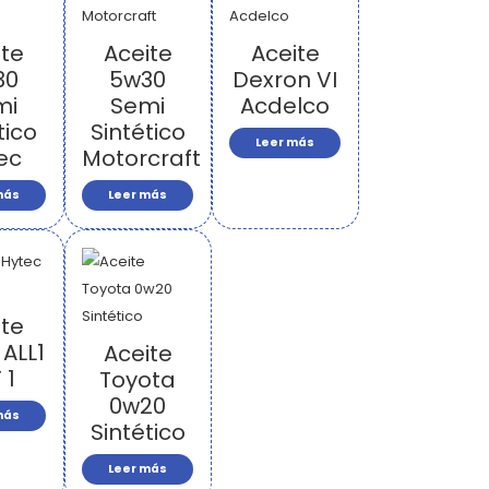
ite
Aceite
Aceite
30
5w30
Dexron VI
mi
Semi
Acdelco
tico
Sintético
Leer más
ec
Motorcraft
más
Leer más
ite
 ALL1
Aceite
 1
Toyota
0w20
más
Sintético
Leer más