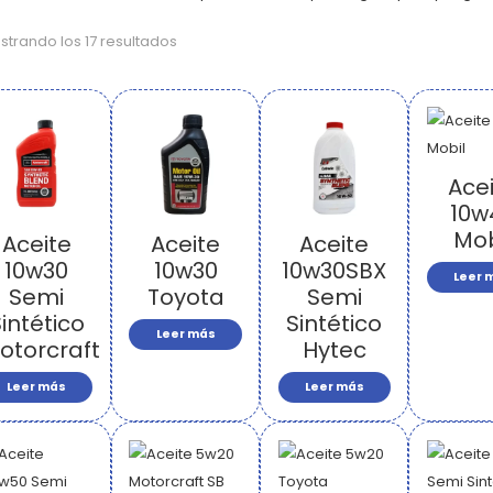
strando los 17 resultados
Ace
10w
Mob
Aceite
Aceite
Aceite
10w30
10w30
10w30SBX
Leer 
Semi
Toyota
Semi
intético
Sintético
Leer más
otorcraft
Hytec
Leer más
Leer más