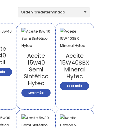
ite
40
Aceite
Aceite
il
15w40
15W40SBX
Semi
Mineral
más
Sintético
Hytec
Hytec
Leer más
Leer más