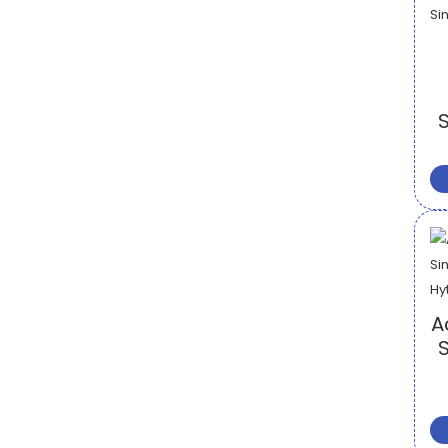
S
A
S