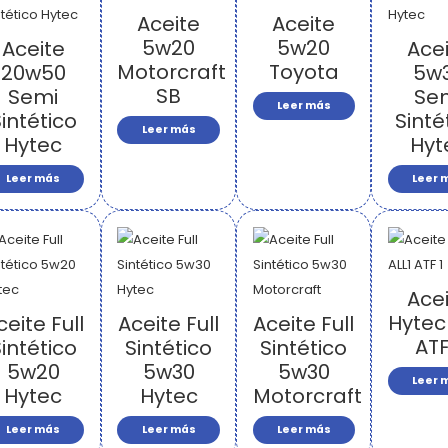
Aceite
Aceite
5w20
5w20
Aceite
Ace
Motorcraft
Toyota
20w50
5w
SB
Semi
Se
Leer más
intético
Sinté
Leer más
Hytec
Hyt
Leer más
Leer 
Ace
Hytec
ceite Full
Aceite Full
Aceite Full
ATF
intético
Sintético
Sintético
5w20
5w30
5w30
Leer 
Hytec
Hytec
Motorcraft
Leer más
Leer más
Leer más