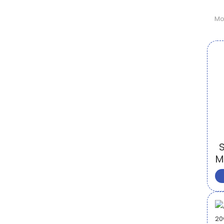
Mo
S
M